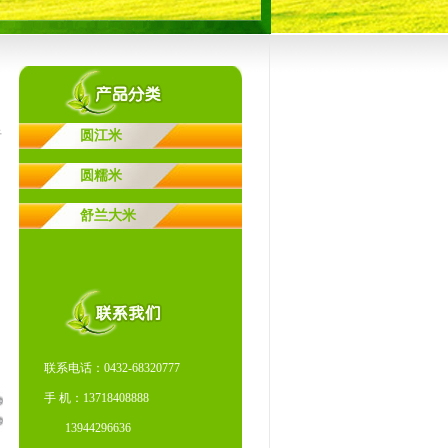
于
圆江米
圆糯米
舒兰大米
联系电话：0432-68320777
手 机：13718408888
13944296636